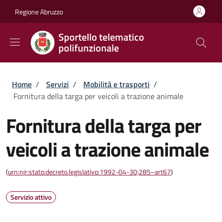
Salta al contenuto principale
Skip to footer content
Regione Abruzzo
Sportello telematico
polifunzionale
Briciole di pane
Home
/
Servizi
/
Mobilità e trasporti
/
Fornitura della targa per veicoli a trazione animale
Fornitura della targa per
veicoli a trazione animale
(
urn:nir:stato:decreto.legislativo:1992-04-30;285~art67
)
Servizio attivo