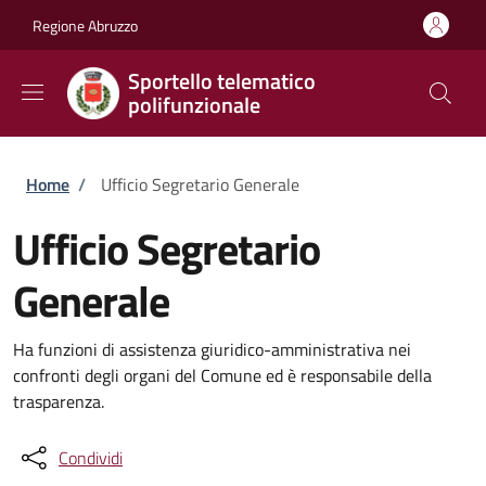
Salta al contenuto principale
Skip to footer content
Regione Abruzzo
Sportello telematico
polifunzionale
Briciole di pane
Home
/
Ufficio Segretario Generale
Ufficio Segretario
Generale
Ha funzioni di assistenza giuridico-amministrativa nei
confronti degli organi del Comune ed è responsabile della
trasparenza.
Condividi