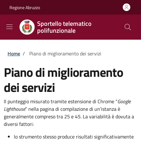
Salta al contenuto principale
Skip to footer content
Regione Abruzzo
Sportello telematico
polifunzionale
Briciole di pane
Home
/
Piano di miglioramento dei servizi
Piano di miglioramento
dei servizi
Il punteggio misurato tramite estensione di Chrome “
Google
Lighthouse
” nella pagina di compilazione di un’istanza è
generalmente compreso tra 25 e 45. La variabilità è dovuta a
diversi fattori:
lo strumento stesso produce risultati significativamente