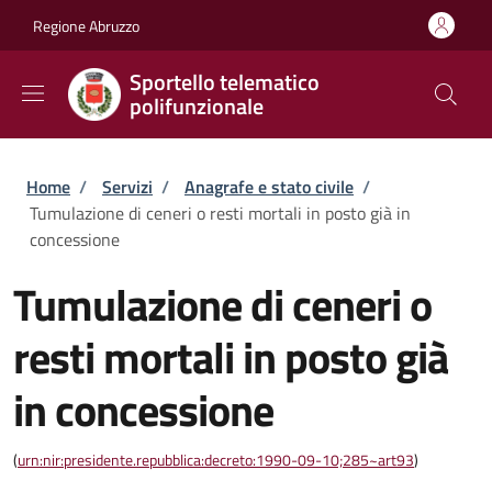
Salta al contenuto principale
Skip to footer content
Regione Abruzzo
Sportello telematico
polifunzionale
Briciole di pane
Home
/
Servizi
/
Anagrafe e stato civile
/
Tumulazione di ceneri o resti mortali in posto già in
concessione
Tumulazione di ceneri o
resti mortali in posto già
in concessione
(
urn:nir:presidente.repubblica:decreto:1990-09-10;285~art93
)