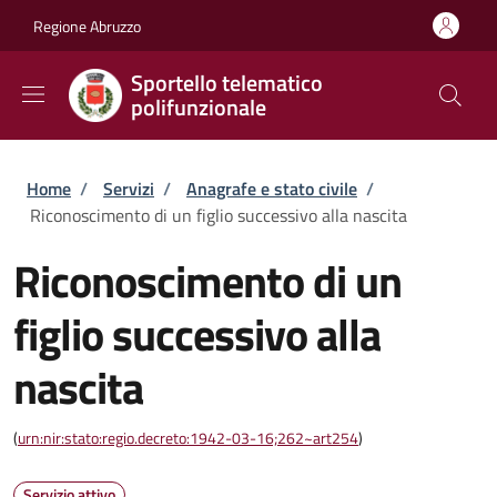
Salta al contenuto principale
Skip to footer content
Regione Abruzzo
Sportello telematico
polifunzionale
Briciole di pane
Home
/
Servizi
/
Anagrafe e stato civile
/
Riconoscimento di un figlio successivo alla nascita
Riconoscimento di un
figlio successivo alla
nascita
(
urn:nir:stato:regio.decreto:1942-03-16;262~art254
)
Servizio attivo