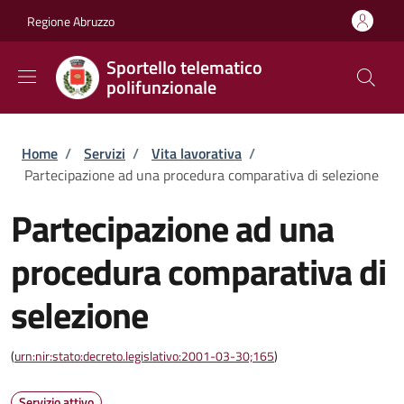
Salta al contenuto principale
Skip to footer content
Regione Abruzzo
Sportello telematico
polifunzionale
Briciole di pane
Home
/
Servizi
/
Vita lavorativa
/
Partecipazione ad una procedura comparativa di selezione
Partecipazione ad una
procedura comparativa di
selezione
(
urn:nir:stato:decreto.legislativo:2001-03-30;165
)
Servizio attivo