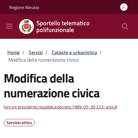
Salta al contenuto principale
Skip to footer content
Regione Abruzzo
Sportello telematico
polifunzionale
Briciole di pane
Home
/
Servizi
/
Catasto e urbanistica
/
Modifica della numerazione civica
Modifica della
numerazione civica
(
urn:nir:presidente.repubblica:decreto:1989-05-30;223~art43
)
Servizio attivo