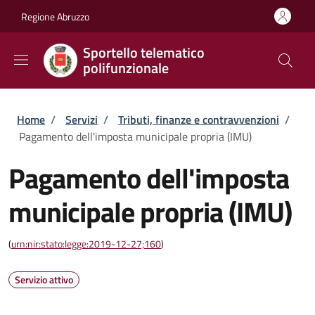
Salta al contenuto principale
Skip to footer content
Regione Abruzzo
Sportello telematico
polifunzionale
Briciole di pane
Home
/
Servizi
/
Tributi, finanze e contravvenzioni
/
Pagamento dell'imposta municipale propria (IMU)
Pagamento dell'imposta
municipale propria (IMU)
(
urn:nir:stato:legge:2019-12-27;160
)
Servizio attivo