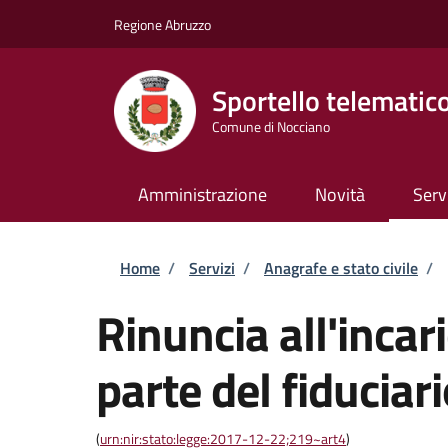
Salta al contenuto principale
Skip to footer content
Regione Abruzzo
Sportello telematic
Comune di Nocciano
Amministrazione
Novità
Serv
Briciole di pane
Home
/
Servizi
/
Anagrafe e stato civile
/
Rinuncia all'incari
parte del fiduciar
(
urn:nir:stato:legge:2017-12-22;219~art4
)