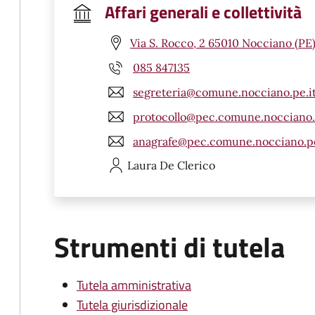
Affari generali e collettività
Via S. Rocco, 2 65010 Nocciano (PE
085 847135
segreteria@comune.nocciano.pe.i
protocollo@pec.comune.nocciano.
anagrafe@pec.comune.nocciano.pe
Laura
De Clerico
Strumenti di tutela
Tutela amministrativa
Tutela giurisdizionale