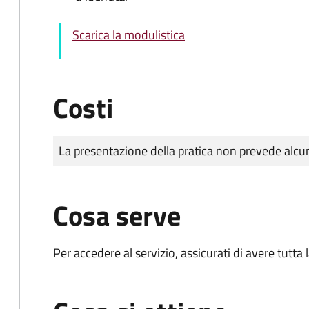
Scarica la modulistica
Costi
Tipo di pagamento
Importo
La presentazione della pratica non prevede al
Cosa serve
Per accedere al servizio, assicurati di avere tutt