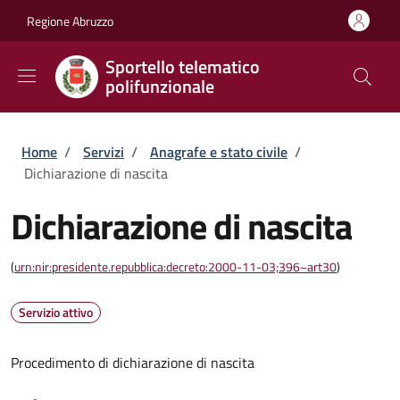
Salta al contenuto principale
Skip to footer content
Regione Abruzzo
Sportello telematico
polifunzionale
Briciole di pane
Home
/
Servizi
/
Anagrafe e stato civile
/
Dichiarazione di nascita
Dichiarazione di nascita
(
urn:nir:presidente.repubblica:decreto:2000-11-03;396~art30
)
Servizio attivo
Procedimento di dichiarazione di nascita