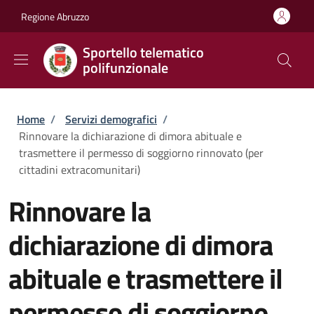
Salta al contenuto principale
Skip to footer content
Regione Abruzzo
Sportello telematico
polifunzionale
Briciole di pane
Home
/
Servizi demografici
/
Rinnovare la dichiarazione di dimora abituale e
trasmettere il permesso di soggiorno rinnovato (per
cittadini extracomunitari)
Rinnovare la
dichiarazione di dimora
abituale e trasmettere il
permesso di soggiorno