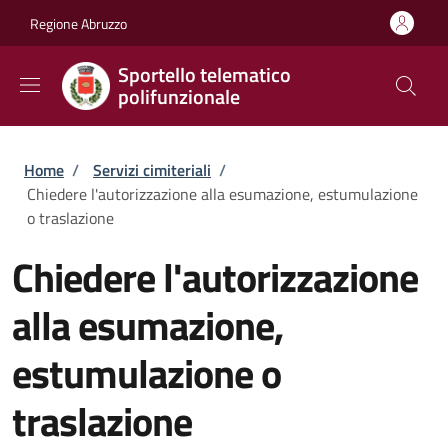
Salta al contenuto principale
Skip to footer content
Regione Abruzzo
Sportello telematico
polifunzionale
Briciole di pane
Home
/
Servizi cimiteriali
/
Chiedere l'autorizzazione alla esumazione, estumulazione
o traslazione
Chiedere l'autorizzazione
alla esumazione,
estumulazione o
traslazione