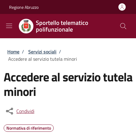
Salta al contenuto principale
Skip to footer content
Regione Abruzzo
Sportello telematico
polifunzionale
Briciole di pane
Home
/
Servizi sociali
/
Accedere al servizio tutela minori
Accedere al servizio tutela
minori
Condividi
Normativa di riferimento