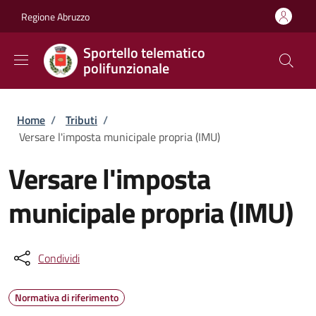
Salta al contenuto principale
Skip to footer content
Regione Abruzzo
Sportello telematico
polifunzionale
Briciole di pane
Home
/
Tributi
/
Versare l'imposta municipale propria (IMU)
Versare l'imposta
municipale propria (IMU)
Condividi
Normativa di riferimento