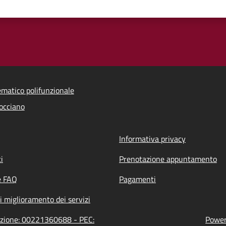
ematico polifunzionale
occiano
Informativa privacy
i
Prenotazione appuntamento
e FAQ
Pagamenti
i miglioramento dei servizi
razione: 00221360688 - PEC:
Powere