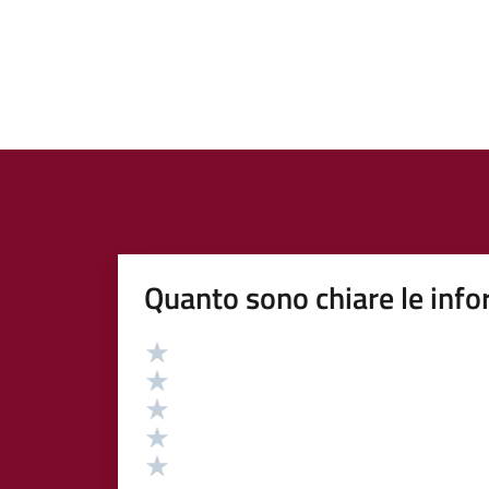
Quanto sono chiare le info
Valutazione
Valuta 5 stelle su 5
Valuta 4 stelle su 5
Valuta 3 stelle su 5
Valuta 2 stelle su 5
Valuta 1 stelle su 5