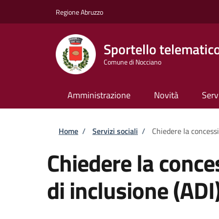
Salta al contenuto principale
Skip to footer content
Regione Abruzzo
Sportello telematic
Comune di Nocciano
Amministrazione
Novità
Serv
Briciole di pane
Home
/
Servizi sociali
/
Chiedere la concessi
Chiedere la conce
di inclusione (ADI