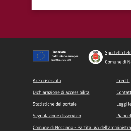
Sportello tel
Comune di N
Footer menu
Area riservata
Crediti
Dichiarazione di accessibilità
Contatt
Statistiche del portale
Leggi l
Segnalazione disservizio
Piano d
Comune di Nocciano - Partita IVA dell'amminist