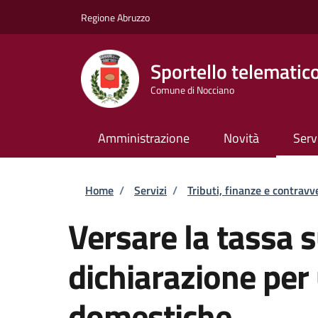
Salta al contenuto principale
Skip to footer content
Regione Abruzzo
Sportello telematic
Comune di Nocciano
Amministrazione
Novità
Serv
Briciole di pane
Home
/
Servizi
/
Tributi, finanze e contravv
Versare la tassa su
dichiarazione per
domestiche