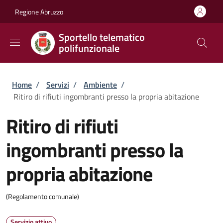
Salta al contenuto principale
Skip to footer content
Regione Abruzzo
Sportello telematico
polifunzionale
Briciole di pane
Home
/
Servizi
/
Ambiente
/
Ritiro di rifiuti ingombranti presso la propria abitazione
Ritiro di rifiuti
ingombranti presso la
propria abitazione
(Regolamento comunale)
Servizio attivo